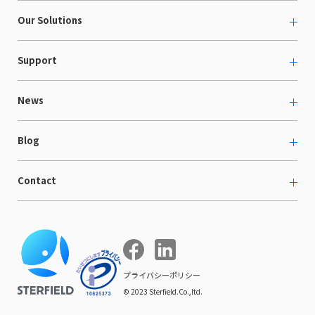
About us
Our Solutions
カルチャー
越境ECコンサルティング
Support
採用情報
Shopee支援
お役立ち資料
News
LaunchCart
セミナー情報
海外展示会出展支援
プレスリリース
Blog
海外向けホームページ制作
イベント
BtoB LCクラウド
ECブログ
Contact
ニュース
Webサイト構築・運用
開発ブログ
お知らせ
マーケティング支援
お問い合わせ
導入インタビュー
COMPE NAVI
イベントレポート
プライバシーポリシー
© 2023 Sterfield.Co.,ltd.