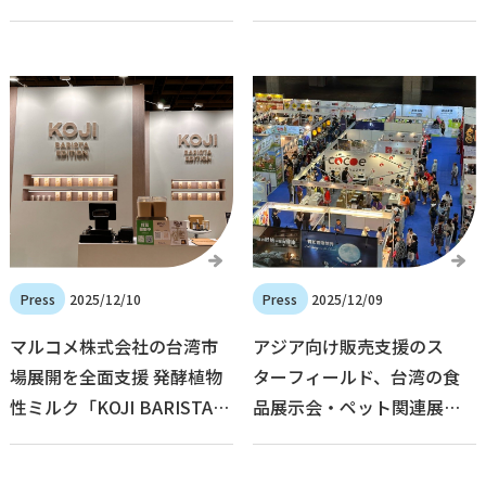
サポートを開始
生成AI搭載の越境ECマネジ
メントシステム「Bynd（バ
インド）」を提供開始
2025/12/10
2025/12/09
マルコメ株式会社の台湾市
アジア向け販売支援のス
場展開を全面支援 発酵植物
ターフィールド、台湾の食
性ミルク「KOJI BARISTA
品展示会・ペット関連展示
EDITION」が台湾最大級の
会への出展募集開始
コーヒー展にて 4日間で売上