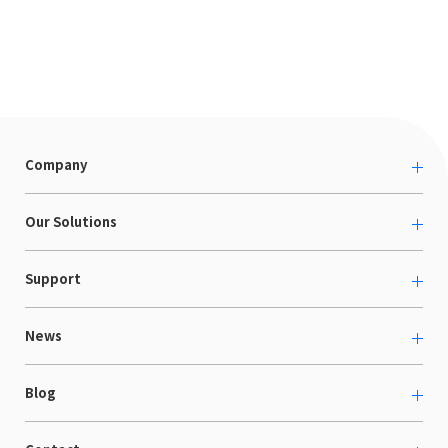
Company
About us
Our Solutions
カルチャー
越境ECコンサルティング
Support
採用情報
Shopee支援
お役立ち資料
News
LaunchCart
セミナー情報
海外展示会出展支援
プレスリリース
Blog
海外向けホームページ制作
イベント
BtoB LCクラウド
ECブログ