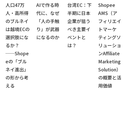
人口47万
AIで作る時
台湾EC：下
Shopee
人・高所得
代に、なぜ
半期に日本
AMS（ア
のブルネイ
「人の手触
企業が狙う
フィリエイ
は越境ECの
り」が武器
べき主要イ
トマーケ
選択肢にな
になるのか
ベントと
ティングソ
るか？
は？
リューショ
──Shope
ンAffiliate
eの「ブル
Marketing
ネイ進出」
Solution）
の形から考
の概要と活
える
用価値