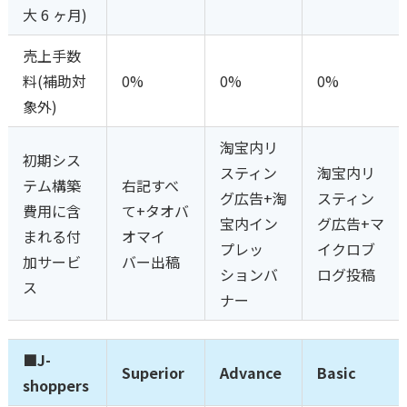
大 6 ヶ月)
売上手数
料(補助対
0%
0%
0%
象外)
淘宝内リ
初期シス
スティン
淘宝内リ
テム構築
右記すべ
グ広告+淘
スティン
費用に含
て+タオバ
宝内イン
グ広告+マ
まれる付
オマイ
プレッ
イクロブ
加サービ
バー出稿
ションバ
ログ投稿
ス
ナー
■J-
Superior
Advance
Basic
shoppers