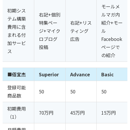
モールメ
初期シス
右記+個別
ルマガ内
テム構築
特集ペー
右記+リス
紹介+モー
費用に含
ジ+マイク
ティング
ル
まれる付
ロブログ
広告
Facebook
加サービ
投稿
ページで
ス
の紹介
■佰宜杰
Superior
Advance
Basic
登録可能
50
50
50
商品数
初期費用
70万円
45万円
15万円
（1）
月額費用