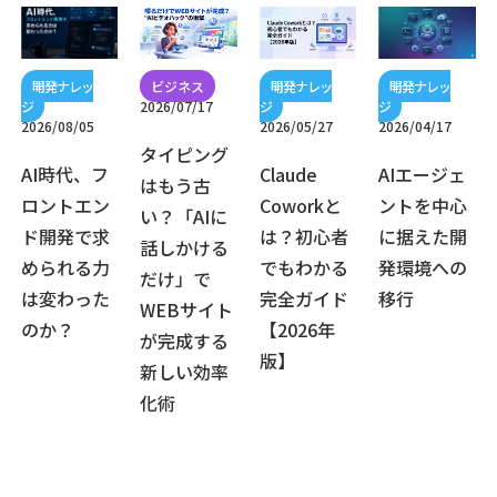
2026/07/17
2026/08/05
2026/05/27
2026/04/17
タイピング
AI時代、フ
Claude
AIエージェ
はもう古
ロントエン
Coworkと
ントを中心
い？「AIに
ド開発で求
は？初心者
に据えた開
話しかける
められる力
でもわかる
発環境への
だけ」で
は変わった
完全ガイド
移行
WEBサイト
のか？
【2026年
が完成する
版】
新しい効率
化術