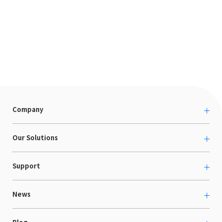
Company
About us
Our Solutions
カルチャー
越境ECコンサルティング
Support
採用情報
Shopee支援
お役立ち資料
News
LaunchCart
セミナー情報
海外展示会出展支援
プレスリリース