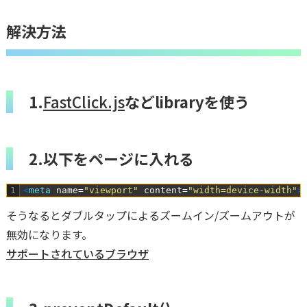
解決方法
1.
FastClick.js
などlibraryを使う
2.以下をページに入れる
1
<
meta 
name
=
"viewport"
content
=
"width=device-width"
>
そうなるとダブルタップによるズームイン/ズームアウトが
無効になります。
サポートされているブラウザ