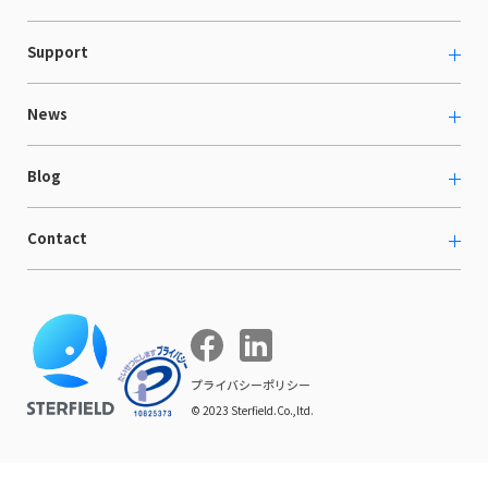
カルチャー
越境ECコンサルティング
Support
採用情報
Shopee支援
お役立ち資料
News
LaunchCart
セミナー情報
海外展示会出展支援
プレスリリース
Blog
海外向けホームページ制作
イベント
BtoB LCクラウド
ECブログ
Contact
ニュース
Webサイト構築・運用
開発ブログ
お知らせ
マーケティング支援
お問い合わせ
導入インタビュー
COMPE NAVI
イベントレポート
プライバシーポリシー
© 2023 Sterfield.Co.,ltd.