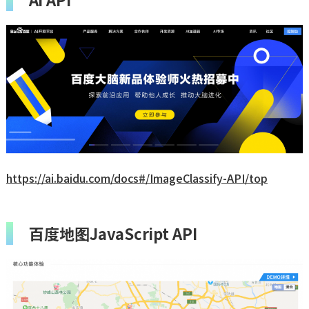
https://ai.baidu.com/docs#/ImageClassify-API/top
百度地图JavaScript API