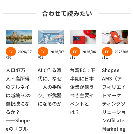
合わせて読みたい
2026/07
2026/07
2026/06
2026/06
/30
/01
/19
/12
人口47万
AIで作る時
台湾EC：下
Shopee
人・高所得
代に、なぜ
半期に日本
AMS（ア
のブルネイ
「人の手触
企業が狙う
フィリエイ
は越境ECの
り」が武器
べき主要イ
トマーケ
選択肢にな
になるのか
ベントと
ティングソ
るか？
は？
リューショ
──Shope
ンAffiliate
eの「ブル
Marketing