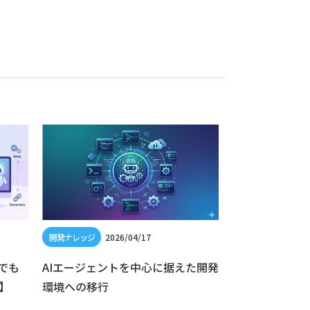
2026/04/17
202
者でも
AIエージェントを中心に据えた開発
Cloud Logg
】
環境への移行
シーを活用して C
しよう