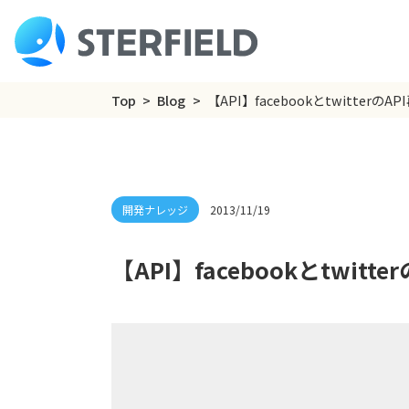
Top
Blog
【API】facebookとtwitterのA
2013/11/19
【API】facebookとtwitte