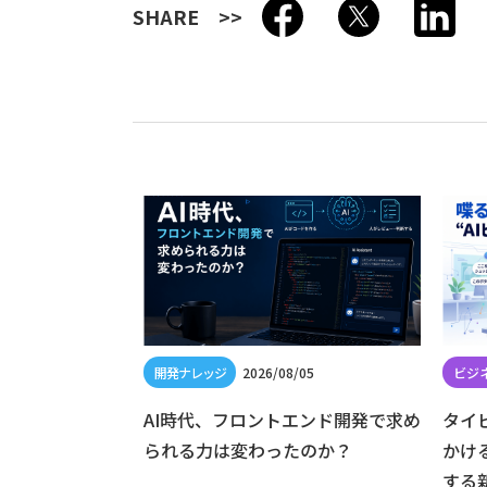
SHARE
/19
2026/08/05
 は廃止へ — Dart
AI時代、フロントエンド開発で求め
タイ
けた対応方法
られる力は変わったのか？
かけ
する