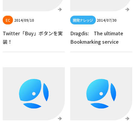
2014/09/10
2014/07/30
Twitter「Buy」ボタンを実
Dragdis: The ultimate
装！
Bookmarking service
2013/11/19
2013/01/17