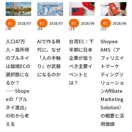
2026/07
2026/07
2026/06
2026/06
/30
/01
/19
/12
人口47万
AIで作る時
台湾EC：下
Shopee
人・高所得
代に、なぜ
半期に日本
AMS（ア
のブルネイ
「人の手触
企業が狙う
フィリエイ
は越境ECの
り」が武器
べき主要イ
トマーケ
選択肢にな
になるのか
ベントと
ティングソ
るか？
は？
リューショ
──Shope
ンAffiliate
eの「ブル
Marketing
ネイ進出」
Solution）
の形から考
の概要と活
える
用価値