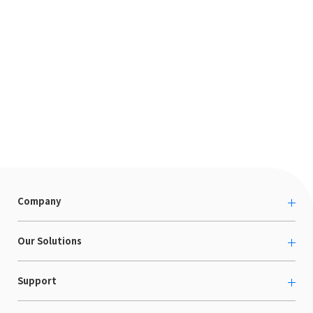
Company
About us
Our Solutions
カルチャー
越境ECコンサルティング
Support
採用情報
Shopee支援