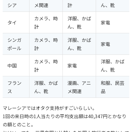
シア
メ関連
計
ん、靴
カメラ、時
洋服、かば
タイ
家電
計
ん、靴
シンガ
カメラ、時
洋服、かば
家電
ポール
計
ん、靴
カメラ、時
洋服、かば
中国
家電
計
ん、靴
フラン
洋服、かば
漫画、アニ
和服、民芸
ス
ん、靴
メ関連
品
マレーシアではオタク支持がすごいらしい。
1回の来日時の1人当たりの平均支出額は40,347円とかなり
の額とのこと。