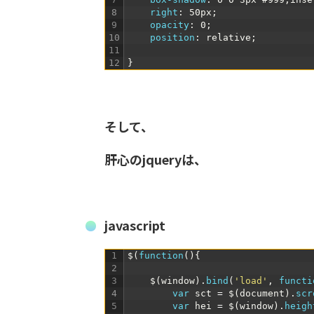
8
right
:
50px
;
9
opacity
:
0
;
10
position
:
relative
;
11
12
}
そして、
肝心のjqueryは、
javascript
1
$
(
function
(
)
{
2
3
$
(
window
)
.
bind
(
'load'
,
functi
4
var
sct
=
$
(
document
)
.
scr
5
var
hei
=
$
(
window
)
.
heigh