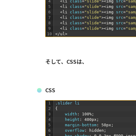
4
<li 
class
=
"slide"
>
<img 
src
=
"sam
5
<li 
class
=
"slide"
>
<img 
src
=
"sam
6
<li 
class
=
"slide"
>
<img 
src
=
"sam
7
<li 
class
=
"slide"
>
<img 
src
=
"sam
8
<li 
class
=
"slide"
>
<img 
src
=
"sam
9
<li 
class
=
"slide"
>
<img 
src
=
"sam
10
</ul>
そして、CSSは、
CSS
1
.slider li
2
{
3
width
:
100%
;
4
height
:
400px
;
5
margin-bottom
:
50px
;
6
overflow
:
hidden
;
7
box-shadow
:
0
0
3px
#999,inse