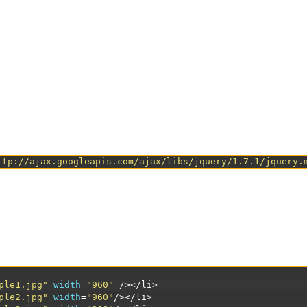
ttp://ajax.googleapis.com/ajax/libs/jquery/1.7.1/jquery.
ple1.jpg"
width
=
"960"
 />
</li>
ple2.jpg"
width
=
"960"
/>
</li>