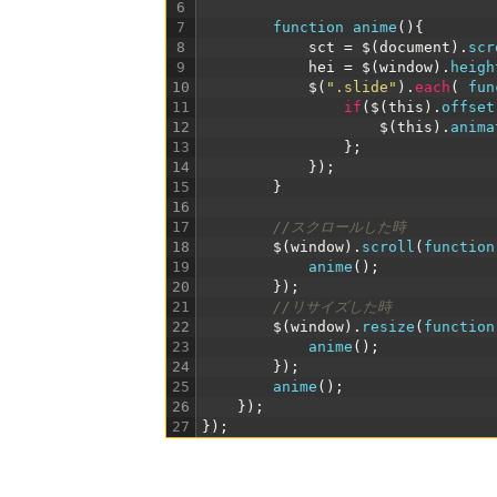
6
7
function
anime
(
)
{
8
sct
=
$
(
document
)
.
scr
9
hei
=
$
(
window
)
.
heigh
10
$
(
".slide"
)
.
each
(
fun
11
if
(
$
(
this
)
.
offset
12
$
(
this
)
.
anima
13
}
;
14
}
)
;
15
}
16
17
//スクロールした時
18
$
(
window
)
.
scroll
(
function
19
anime
(
)
;
20
}
)
;
21
//リサイズした時
22
$
(
window
)
.
resize
(
function
23
anime
(
)
;
24
}
)
;
25
anime
(
)
;
26
}
)
;
27
}
)
;