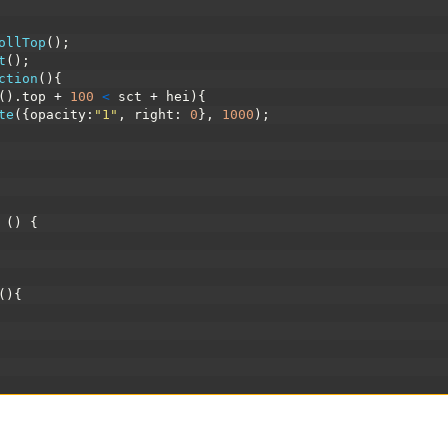
ollTop
(
)
;
t
(
)
;
ction
(
)
{
(
)
.
top
+
100
<
sct
+
hei
)
{
te
(
{
opacity
:
"1"
,
right
:
0
}
,
1000
)
;
(
)
{
(
)
{