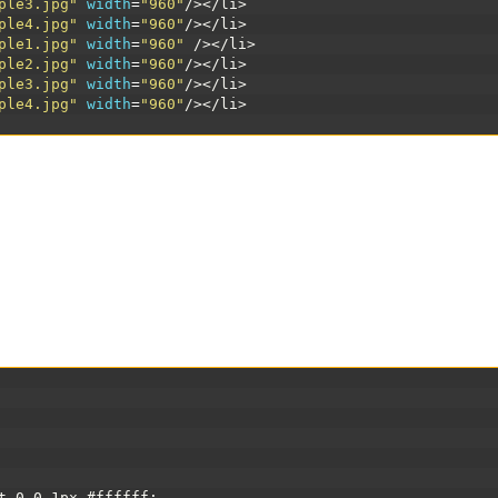
ple3.jpg"
width
=
"960"
/>
</li>
ple4.jpg"
width
=
"960"
/>
</li>
ple1.jpg"
width
=
"960"
 />
</li>
ple2.jpg"
width
=
"960"
/>
</li>
ple3.jpg"
width
=
"960"
/>
</li>
ple4.jpg"
width
=
"960"
/>
</li>
t
0
0
1px
#ffffff
;