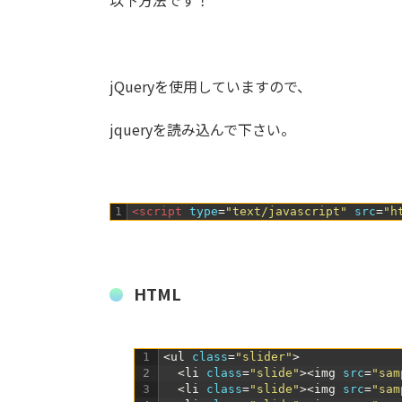
jQueryを使用していますので、
jqueryを読み込んで下さい。
1
<script 
type
=
"text/javascript"
src
=
"h
HTML
1
<ul 
class
=
"slider"
>
2
<li 
class
=
"slide"
>
<img 
src
=
"sam
3
<li 
class
=
"slide"
>
<img 
src
=
"sam