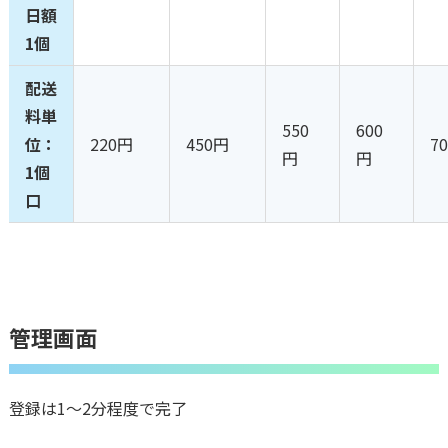
日額
1個
配送
料単
550
600
位：
220円
450円
7
円
円
1個
口
管理画面
登録は1〜2分程度で完了