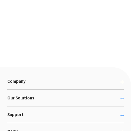
Company
About us
Our Solutions
カルチャー
越境ECコンサルティング
Support
採用情報
Shopee支援
お役立ち資料