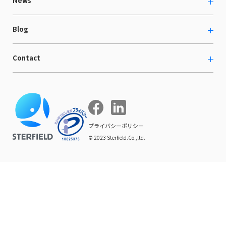
News
LaunchCart
セミナー情報
海外展示会出展支援
プレスリリース
Blog
海外向けホームページ制作
イベント
BtoB LCクラウド
ECブログ
Contact
ニュース
Webサイト構築・運用
開発ブログ
お知らせ
マーケティング支援
お問い合わせ
導入インタビュー
COMPE NAVI
イベントレポート
プライバシーポリシー
© 2023 Sterfield.Co.,ltd.