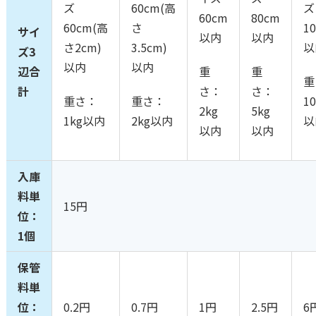
ズ
60cm(高
ズ
60cm
80cm
60cm(高
さ
1
サイ
以内
以内
さ2cm)
3.5cm)
以
ズ3
以内
以内
辺合
重
重
重
計
さ：
さ：
重さ：
重さ：
10
2kg
5kg
1kg以内
2kg以内
以
以内
以内
入庫
料単
15円
位：
1個
保管
料単
位：
0.2円
0.7円
1円
2.5円
6