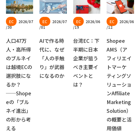
2026/07
2026/07
2026/06
2026/06
/30
/01
/19
/12
人口47万
AIで作る時
台湾EC：下
Shopee
人・高所得
代に、なぜ
半期に日本
AMS（ア
のブルネイ
「人の手触
企業が狙う
フィリエイ
は越境ECの
り」が武器
べき主要イ
トマーケ
選択肢にな
になるのか
ベントと
ティングソ
るか？
は？
リューショ
──Shope
ンAffiliate
eの「ブル
Marketing
ネイ進出」
Solution）
の形から考
の概要と活
える
用価値