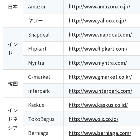
日本
Amazon
http://www.amazon.co.jp/
ヤフー
http://www.yahoo.co.jp/
Snapdeal
http://www.snapdeal.com/
イン
Flipkart
http://www.flipkart.com/
ド
Myntra
http://www.myntra.com/
G-market
http://www.gmarket.co.kr/
韓国
interpark
http://www.interpark.com/
Kaskus
http://www.kaskus.co.id/
イン
ドネ
TokoBagus
http://www.olx.co.id/
シア
Berniaga
http://www.berniaga.com/