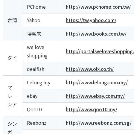
PChome
http://www.pchome.com.tw/
台湾
Yahoo
https://tw.yahoo.com/
博客来
http://www.books.com.tw/
we love
http://portal.weloveshopping
shopping
タイ
dealfish
http://www.olx.co.th/
Lelong.my
http://www.lelong.com.my/
マ
レー
ebay
http://www.ebay.com.my/
シア
Qoo10
http://www.qoo10.my/
Reebonz
http://www.reebonz.com.sg/
シン
ガ