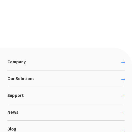
Company
About us
Our Solutions
カルチャー
越境ECコンサルティング
Support
採用情報
Shopee支援
お役立ち資料
News
LaunchCart
セミナー情報
海外展示会出展支援
プレスリリース
Blog