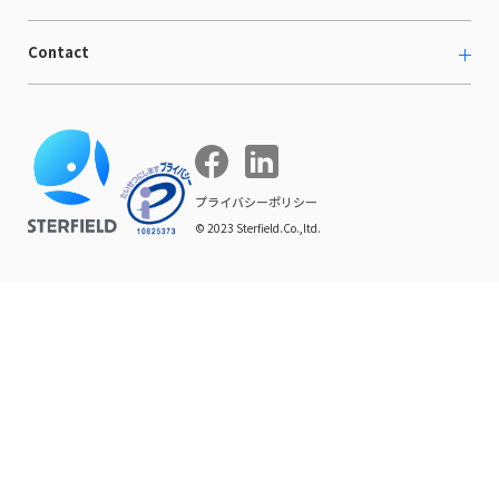
海外向けホームページ制作
イベント
BtoB LCクラウド
ECブログ
Contact
ニュース
Webサイト構築・運用
開発ブログ
お知らせ
マーケティング支援
お問い合わせ
導入インタビュー
COMPE NAVI
イベントレポート
プライバシーポリシー
© 2023 Sterfield.Co.,ltd.