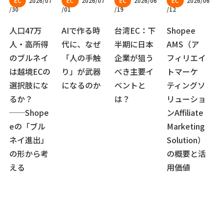
2026/07
2026/07
2026/06
2026/06
/30
/01
/19
/12
人口47万
AIで作る時
台湾EC：下
Shopee
人・高所得
代に、なぜ
半期に日本
AMS（ア
のブルネイ
「人の手触
企業が狙う
フィリエイ
は越境ECの
り」が武器
べき主要イ
トマーケ
選択肢にな
になるのか
ベントと
ティングソ
るか？
は？
リューショ
──Shope
ンAffiliate
eの「ブル
Marketing
ネイ進出」
Solution）
の形から考
の概要と活
える
用価値