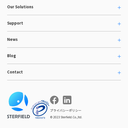
About us
Our Solutions
カルチャー
越境ECコンサルティング
Support
採用情報
Shopee支援
お役立ち資料
News
LaunchCart
セミナー情報
海外展示会出展支援
プレスリリース
Blog
海外向けホームページ制作
イベント
BtoB LCクラウド
ECブログ
Contact
ニュース
Webサイト構築・運用
開発ブログ
お知らせ
マーケティング支援
お問い合わせ
導入インタビュー
COMPE NAVI
イベントレポート
プライバシーポリシー
© 2023 Sterfield.Co.,ltd.