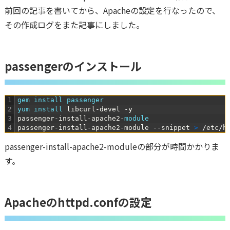
前回の記事を書いてから、Apacheの設定を行なったので、
その作成ログをまた記事にしました。
passengerのインストール
1
gem 
install 
passenger
2
yum 
install 
libcurl
-
devel
-
y
3
passenger
-
install
-
apache2
-
module
4
passenger
-
install
-
apache2
-
module
--
snippet
>
/
etc
/
h
passenger-install-apache2-moduleの部分が時間かかりま
す。
Apacheのhttpd.confの設定