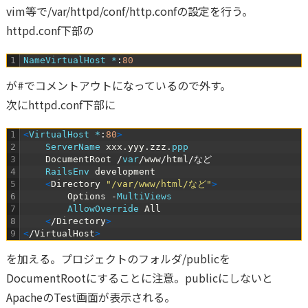
vim等で/var/httpd/conf/http.confの設定を行う。
httpd.conf下部の
1
NameVirtualHost *
:
80
が#でコメントアウトになっているので外す。
次にhttpd.conf下部に
1
<
VirtualHost *
:
80
>
2
ServerName 
xxx
.
yyy
.
zzz
.
ppp
3
DocumentRoot
/
var
/
www
/
html
/など
4
RailsEnv 
development
5
<
Directory
"/var/www/html/など"
>
6
Options
-
MultiViews
7
AllowOverride 
All
8
<
/
Directory
>
9
<
/
VirtualHost
>
を加える。プロジェクトのフォルダ/publicを
DocumentRootにすることに注意。publicにしないと
ApacheのTest画面が表示される。