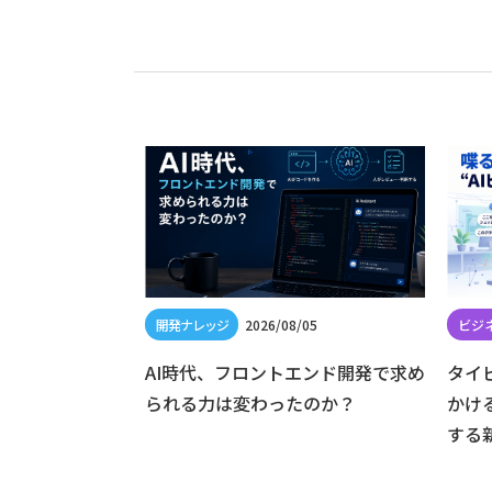
/19
2026/08/05
 は廃止へ — Dart
AI時代、フロントエンド開発で求め
タイ
けた対応方法
られる力は変わったのか？
かけ
する