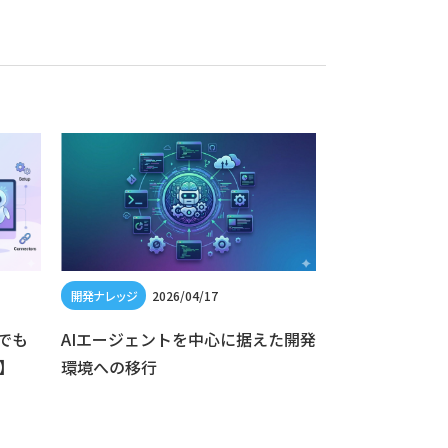
2026/04/17
202
者でも
AIエージェントを中心に据えた開発
Cloud Logg
】
環境への移行
シーを活用して C
しよう