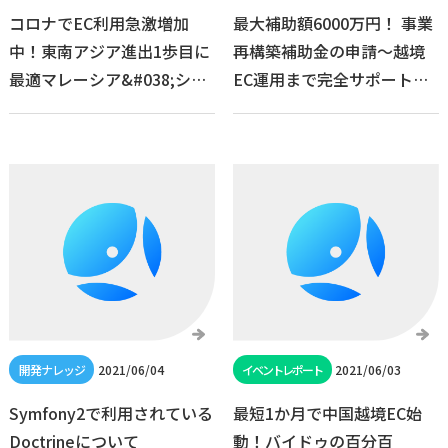
コロナでEC利用急激増加
最大補助額6000万円！ 事業
中！東南アジア進出1歩目に
再構築補助金の申請～越境
最適マレーシア&#038;シン
EC運用まで完全サポート。
ガポール向け越境ECを「イ
このチャンスを生かして台
マ」始める理由とは!? セミ
湾越境ECで事業を成長させ
ナーレポート
る方法とは？セミナーレ
ポート
2021/06/04
2021/06/03
Symfony2で利用されている
最短1か月で中国越境EC始
Doctrineについて
動！バイドゥの百分百