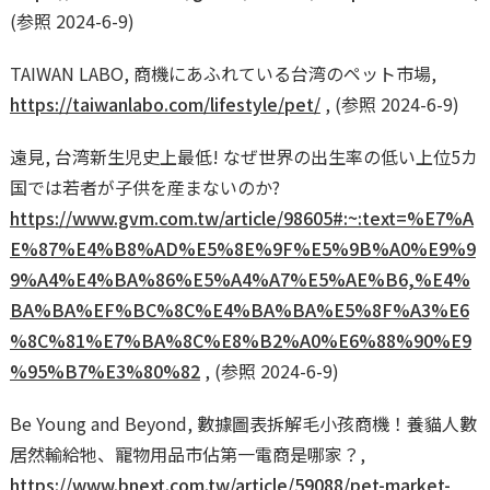
(参照 2024-6-9)
TAIWAN LABO, 商機にあふれている台湾のペット市場,
https://taiwanlabo.com/lifestyle/pet/
, (参照 2024-6-9)
遠見, 台湾新生児史上最低! なぜ世界の出生率の低い上位5カ
国では若者が子供を産まないのか?
https://www.gvm.com.tw/article/98605#:~:text=%E7%A
E%87%E4%B8%AD%E5%8E%9F%E5%9B%A0%E9%9
9%A4%E4%BA%86%E5%A4%A7%E5%AE%B6,%E4%
BA%BA%EF%BC%8C%E4%BA%BA%E5%8F%A3%E6
%8C%81%E7%BA%8C%E8%B2%A0%E6%88%90%E9
%95%B7%E3%80%82
, (参照 2024-6-9)
Be Young and Beyond, 數據圖表拆解毛小孩商機！養貓人數
居然輸給牠、寵物用品市佔第一電商是哪家？,
https://www.bnext.com.tw/article/59088/pet-market-