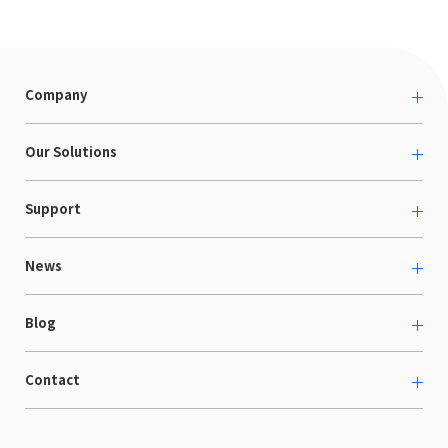
Company
About us
Our Solutions
カルチャー
越境ECコンサルティング
Support
採用情報
Shopee支援
お役立ち資料
News
LaunchCart
セミナー情報
海外展示会出展支援
プレスリリース
Blog
海外向けホームページ制作
イベント
BtoB LCクラウド
ECブログ
Contact
ニュース
Webサイト構築・運用
開発ブログ
お知らせ
マーケティング支援
お問い合わせ
導入インタビュー