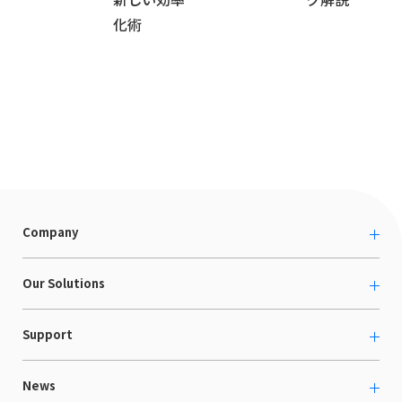
化術
Company
About us
Our Solutions
カルチャー
越境ECコンサルティング
Support
採用情報
Shopee支援
お役立ち資料
News
LaunchCart