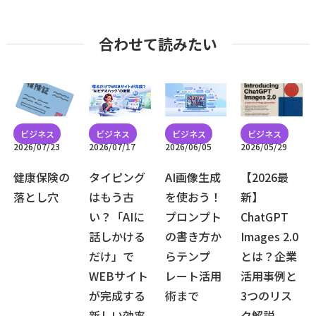
合わせて読みたい
2026/07/23
2026/07/17
2026/06/05
2026/05/29
健康保険の
タイピング
AI画像生成
【2026最
落とし穴
はもう古
を使おう！
新】
い？「AIに
プロンプト
ChatGPT
話しかける
の書き方か
Images 2.0
だけ」で
らテンプ
とは？企業
WEBサイト
レート活用
活用事例と
が完成する
術まで
3つのリス
新しい効率
ク解説