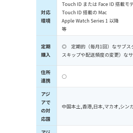
Touch ID または Face ID 搭載モ
対応
Touch ID 搭載の Mac
環境
Apple Watch Series 1 以降
等
定期
◎ 定期的（毎月1回）なサブス
購入
スキップや配送頻度の変更）な
住所
○
連携
アジ
アで
中国本土,香港,日本,マカオ,シン
の対
応国
アジ