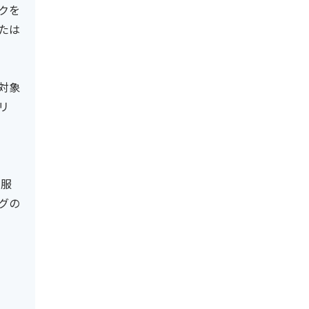
クを
たは
対象
リ
制服
グの