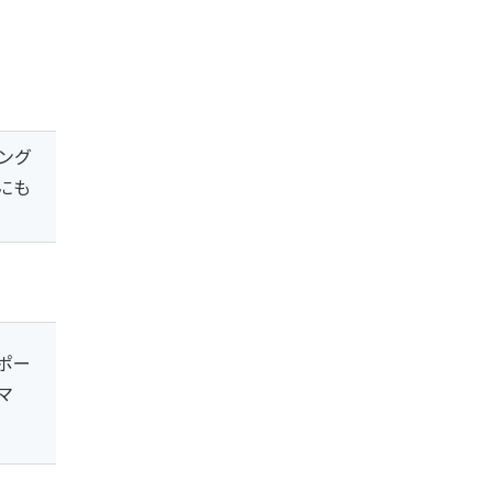
ング
にも
ガポー
マ