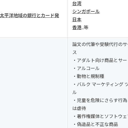
台湾
シンガポール
アジア太平洋地域の銀行とカード発
日本
香港
..等
論文の代筆や受験代行のサ
ス
・アダルト向け商品とサー
・アルコール
・動物と規制種
・バルク マーケティング 
ル
・児童を危険にさらす行為
は虐待
・著作権媒体とソフトウェ
・偽造品と不正な商品