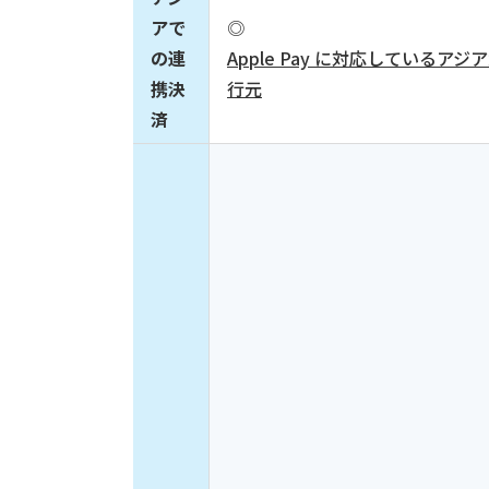
アで
◎
の連
Apple Pay に対応している
携決
行元
済