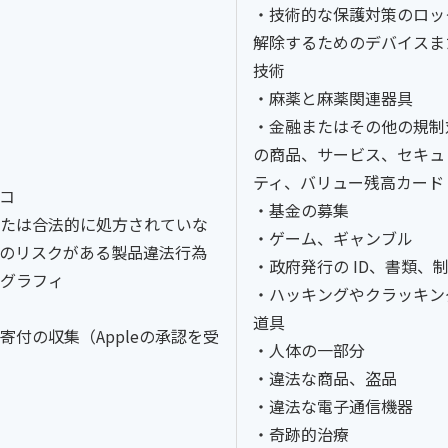
・技術的な保護対策のロッ
解除するためのデバイスま
技術
・麻薬と麻薬関連器具
・金融またはその他の規制
の商品、サービス、セキュ
ティ、バリュー残高カード
コ
・基金の募集
たは合法的に処方されていな
・ゲーム、ギャンブル
のリスクがある製品違法行為
・政府発行の ID、書類、
グラフィ
・ハッキングやクラッキン
道具
付の収集（Appleの承認を受
・人体の一部分
・違法な商品、盗品
・違法な電子通信機器
・奇跡的治療