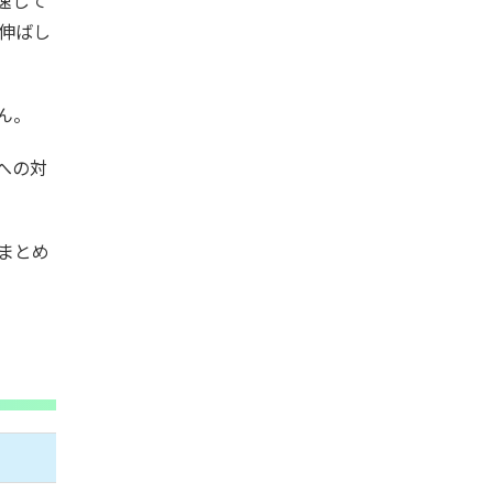
速して
伸ばし
ん。
済への対
をまとめ