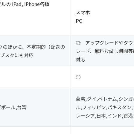
デルの iPad, iPhone各種
スマホ
PC
◎ アップグレードやダウ
クのほかに、不定期的（配送の
レード、無料お試し期間等
サブスクにも対応
対応
○
台湾,タイ,ベトナム,シン
ガポール,台湾
ル,フィリピン,パキスタン,
レーシア,日本,インド,香港