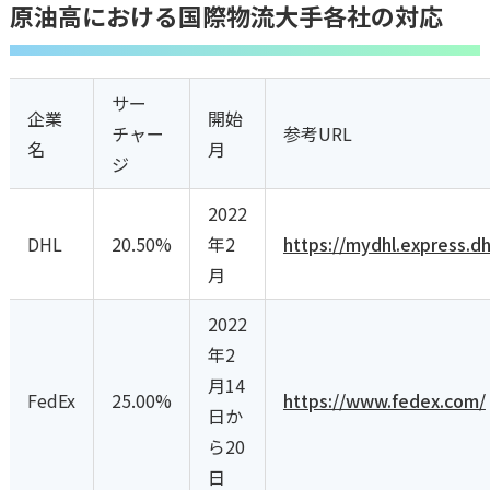
原油高における国際物流大手各社の対応
サー
企業
開始
チャー
参考URL
名
月
ジ
2022
DHL
20.50%
年2
https://mydhl.express.dh
月
2022
年2
月14
FedEx
25.00%
https://www.fedex.com/
日か
ら20
日