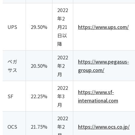
2022
年2
UPS
29.50%
月21
https://www.ups.com/
日以
降
2022
ペガ
https://www.pegasus-
20.50%
年2
サス
group.com/
月
2022
https://www.sf-
SF
22.25%
年3
international.com
月
2022
OCS
21.75%
年2
https://www.ocs.co.jp/
月