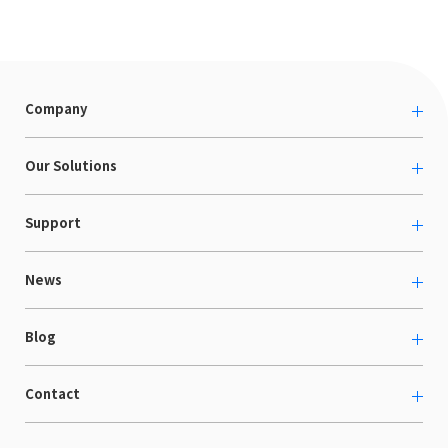
Company
About us
Our Solutions
カルチャー
越境ECコンサルティング
Support
採用情報
Shopee支援
お役立ち資料
News
LaunchCart
セミナー情報
海外展示会出展支援
プレスリリース
Blog
海外向けホームページ制作
イベント
BtoB LCクラウド
ECブログ
Contact
ニュース
Webサイト構築・運用
開発ブログ
お知らせ
マーケティング支援