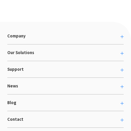
Company
About us
Our Solutions
カルチャー
越境ECコンサルティング
Support
採用情報
Shopee支援
お役立ち資料
News
LaunchCart
セミナー情報
海外展示会出展支援
プレスリリース
Blog
海外向けホームページ制作
イベント
BtoB LCクラウド
ECブログ
Contact
ニュース
Webサイト構築・運用
開発ブログ
お知らせ