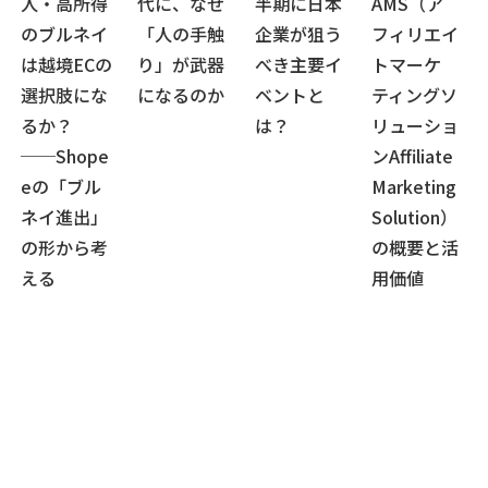
人・高所得
代に、なぜ
半期に日本
AMS（ア
のブルネイ
「人の手触
企業が狙う
フィリエイ
は越境ECの
り」が武器
べき主要イ
トマーケ
選択肢にな
になるのか
ベントと
ティングソ
るか？
は？
リューショ
──Shope
ンAffiliate
eの「ブル
Marketing
ネイ進出」
Solution）
の形から考
の概要と活
える
用価値