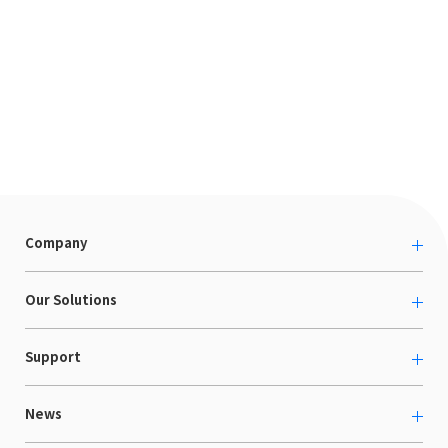
Company
About us
Our Solutions
カルチャー
越境ECコンサルティング
Support
採用情報
Shopee支援
お役立ち資料
News
LaunchCart
セミナー情報