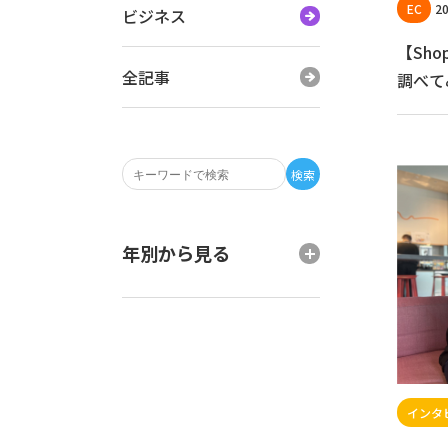
20
ビジネス
【Sh
全記事
調べてみ
検索
年別から見る