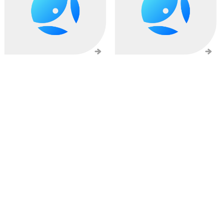
2015/05/12
2015/04/14
【jQuery】CSS3の
jQueryのよく使いそうな
Transform3DでGPUによる
Ajax関係のAPIをまとめてみ
滑らかなアニメーションを
ました
実装しよう【CSS3】