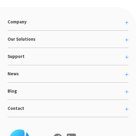
Company
About us
Our Solutions
カルチャー
越境ECコンサルティング
Support
採用情報
Shopee支援
お役立ち資料
News
LaunchCart
セミナー情報
海外展示会出展支援
プレスリリース
Blog
海外向けホームページ制作
イベント
BtoB LCクラウド
ECブログ
Contact
ニュース
Webサイト構築・運用
開発ブログ
お知らせ
マーケティング支援
お問い合わせ
導入インタビュー
COMPE NAVI