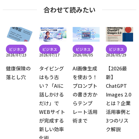
合わせて読みたい
2026/07/23
2026/07/17
2026/06/05
2026/05/29
健康保険の
タイピング
AI画像生成
【2026最
落とし穴
はもう古
を使おう！
新】
い？「AIに
プロンプト
ChatGPT
話しかける
の書き方か
Images 2.0
だけ」で
らテンプ
とは？企業
WEBサイト
レート活用
活用事例と
が完成する
術まで
3つのリス
新しい効率
ク解説
化術