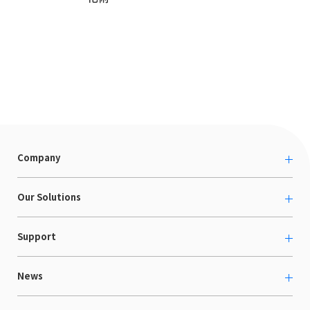
Company
About us
Our Solutions
カルチャー
越境ECコンサルティング
Support
採用情報
Shopee支援
お役立ち資料
News
LaunchCart
セミナー情報
海外展示会出展支援