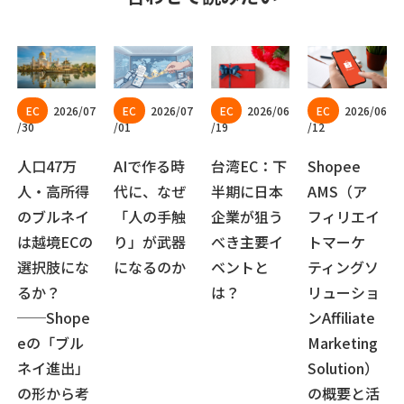
2026/07
2026/07
2026/06
2026/06
/30
/01
/19
/12
人口47万
AIで作る時
台湾EC：下
Shopee
人・高所得
代に、なぜ
半期に日本
AMS（ア
のブルネイ
「人の手触
企業が狙う
フィリエイ
は越境ECの
り」が武器
べき主要イ
トマーケ
選択肢にな
になるのか
ベントと
ティングソ
るか？
は？
リューショ
──Shope
ンAffiliate
eの「ブル
Marketing
ネイ進出」
Solution）
の形から考
の概要と活