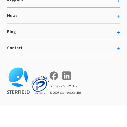
採用情報
Shopee支援
お役立ち資料
News
LaunchCart
セミナー情報
海外展示会出展支援
プレスリリース
Blog
海外向けホームページ制作
イベント
BtoB LCクラウド
ECブログ
Contact
ニュース
Webサイト構築・運用
開発ブログ
お知らせ
マーケティング支援
お問い合わせ
導入インタビュー
COMPE NAVI
イベントレポート
プライバシーポリシー
© 2023 Sterfield.Co.,ltd.