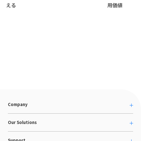
える
用価値
Company
About us
Our Solutions
カルチャー
越境ECコンサルティング
Support