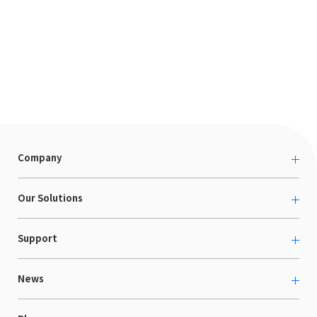
Company
About us
Our Solutions
カルチャー
越境ECコンサルティング
Support
採用情報
Shopee支援
お役立ち資料
News
LaunchCart
セミナー情報
海外展示会出展支援
プレスリリース