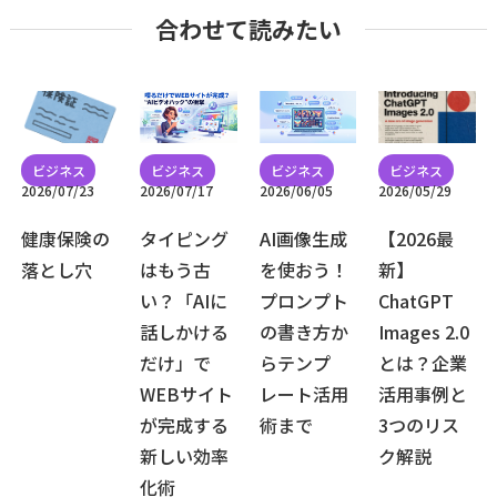
合わせて読みたい
2026/07/23
2026/07/17
2026/06/05
2026/05/29
健康保険の
タイピング
AI画像生成
【2026最
落とし穴
はもう古
を使おう！
新】
い？「AIに
プロンプト
ChatGPT
話しかける
の書き方か
Images 2.0
だけ」で
らテンプ
とは？企業
WEBサイト
レート活用
活用事例と
が完成する
術まで
3つのリス
新しい効率
ク解説
化術