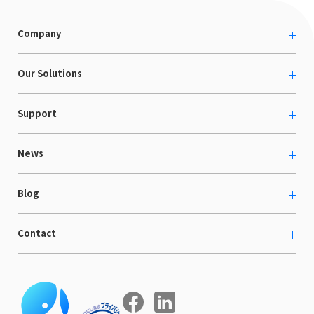
Company
About us
Our Solutions
カルチャー
越境ECコンサルティング
Support
採用情報
Shopee支援
お役立ち資料
News
LaunchCart
セミナー情報
海外展示会出展支援
プレスリリース
Blog
海外向けホームページ制作
イベント
BtoB LCクラウド
ECブログ
Contact
ニュース
Webサイト構築・運用
開発ブログ
お知らせ
マーケティング支援
お問い合わせ
導入インタビュー
COMPE NAVI
イベントレポート