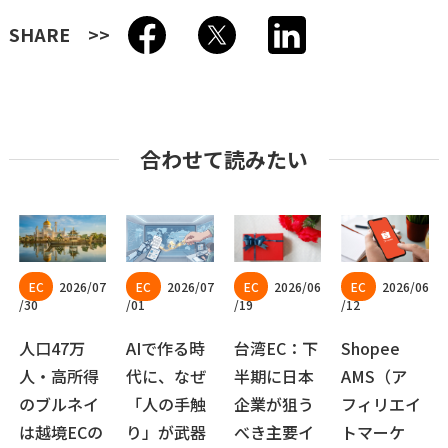
SHARE
合わせて読みたい
2026/07
2026/07
2026/06
2026/06
/30
/01
/19
/12
人口47万
AIで作る時
台湾EC：下
Shopee
人・高所得
代に、なぜ
半期に日本
AMS（ア
のブルネイ
「人の手触
企業が狙う
フィリエイ
は越境ECの
り」が武器
べき主要イ
トマーケ