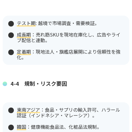
テスト期
: 越境で市場調査・需要検証。
成長期
：売れ筋SKUを現地在庫化し、広告やライ
ブ配信と連動。
定着期
：現地法人・旗艦店展開により信頼性を強
化。
4-4 規制・リスク要因
東南アジア
：食品・サプリの輸入許可、ハラール
認証（インドネシア・マレーシア）。
韓国
：健康機能食品法、化粧品法規制。