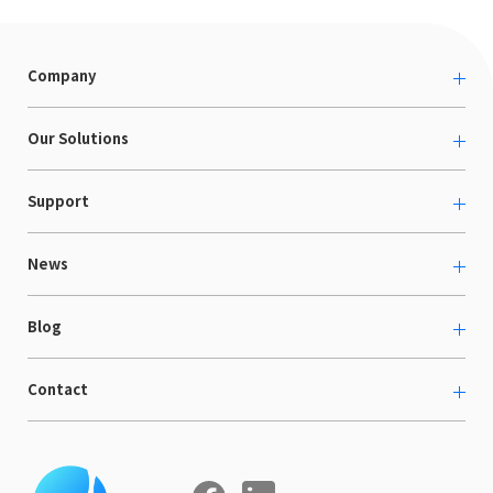
Company
About us
Our Solutions
カルチャー
越境ECコンサルティング
Support
採用情報
Shopee支援
お役立ち資料
News
LaunchCart
セミナー情報
海外展示会出展支援
プレスリリース
Blog
海外向けホームページ制作
イベント
BtoB LCクラウド
ECブログ
Contact
ニュース
Webサイト構築・運用
開発ブログ
お知らせ
マーケティング支援
お問い合わせ
導入インタビュー
COMPE NAVI
イベントレポート