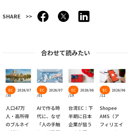
SHARE
合わせて読みたい
2026/07
2026/07
2026/06
2026/06
/30
/01
/19
/12
人口47万
AIで作る時
台湾EC：下
Shopee
人・高所得
代に、なぜ
半期に日本
AMS（ア
のブルネイ
「人の手触
企業が狙う
フィリエイ