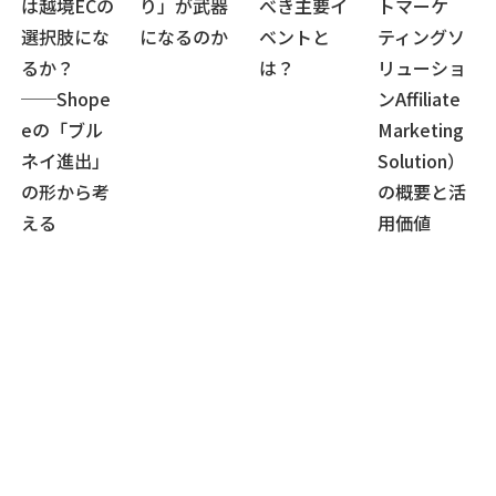
は越境ECの
り」が武器
べき主要イ
トマーケ
選択肢にな
になるのか
ベントと
ティングソ
るか？
は？
リューショ
──Shope
ンAffiliate
eの「ブル
Marketing
ネイ進出」
Solution）
の形から考
の概要と活
える
用価値