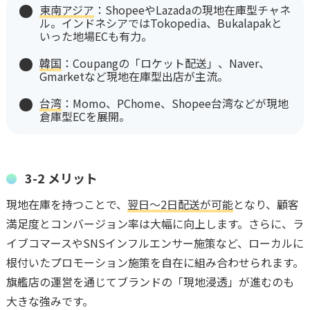
東南アジア
：ShopeeやLazadaの現地在庫型チャネ
ル。インドネシアではTokopedia、Bukalapakと
いった地場ECも有力。
韓国
：Coupangの「ロケット配送」、Naver、
Gmarketなど現地在庫型出店が主流。
台湾
：Momo、PChome、Shopee台湾などが現地
倉庫型ECを展開。
3-2 メリット
現地在庫を持つことで、
翌日〜2日配送が可能
となり、顧客
満足度とコンバージョン率は大幅に向上します。さらに、ラ
イブコマースやSNSインフルエンサー施策など、ローカルに
根付いたプロモーション施策を自在に組み合わせられます。
旗艦店の運営を通じてブランドの「現地浸透」が進むのも
大きな強みです。