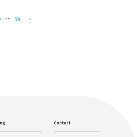
…
9
59
>
log
Contact