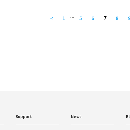
…
7
<
1
5
6
8
Support
News
B