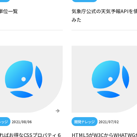
の単位一覧
気象庁公式の天気予報APIを
みた
2021/08/06
2021/07/02
ればお得なCSSプロパティ６
HTML5がW3CからWHATW