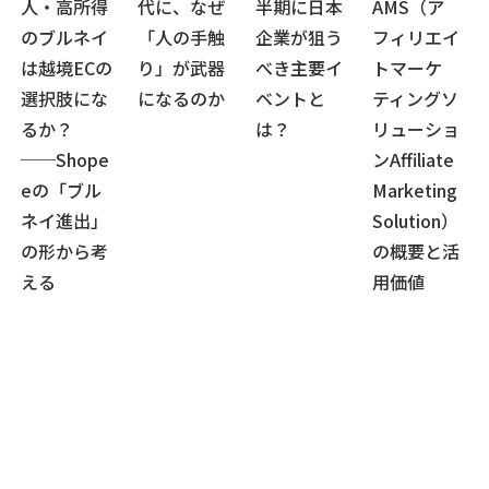
人・高所得
代に、なぜ
半期に日本
AMS（ア
のブルネイ
「人の手触
企業が狙う
フィリエイ
は越境ECの
り」が武器
べき主要イ
トマーケ
選択肢にな
になるのか
ベントと
ティングソ
るか？
は？
リューショ
──Shope
ンAffiliate
eの「ブル
Marketing
ネイ進出」
Solution）
の形から考
の概要と活
える
用価値