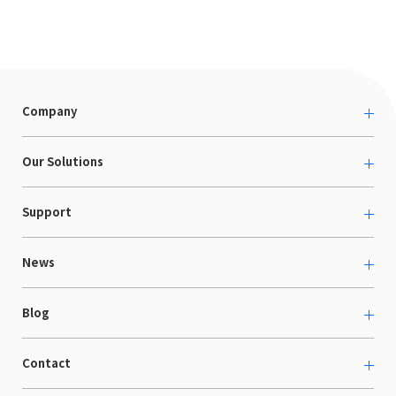
Company
About us
Our Solutions
カルチャー
越境ECコンサルティング
Support
採用情報
Shopee支援
お役立ち資料
News
LaunchCart
セミナー情報
海外展示会出展支援
プレスリリース
Blog
海外向けホームページ制作
イベント
BtoB LCクラウド
ECブログ
Contact
ニュース
Webサイト構築・運用
開発ブログ
お知らせ