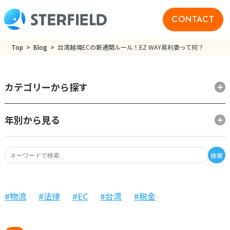
CONTACT
Top
Blog
台湾越境ECの新通関ルール！EZ WAY易利委って何？
カテゴリーから探す
年別から見る
検索
物流
法律
EC
台湾
税金