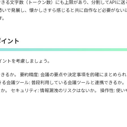
きる文字数（トークン数）にも上限があり、分割してAPIに送
い勢いで発展し、懐かしさすら感じると共に自作など必要がない
す。
ポイント
イントを考慮しましょう。
できるか。 要約精度: 会議の要点や決定事項を的確にまとめら
きる会議ツール: 普段利用している会議ツールと連携できるか。
か。 セキュリティ: 情報漏洩のリスクはないか。 操作性: 使い