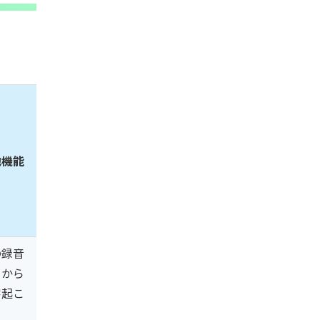
他機能
の録音
タから
字起こ