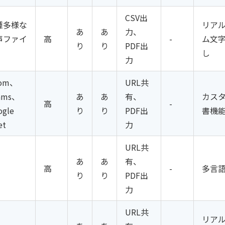
CSV出
種多様な
リア
あ
あ
力、
声ファイ
高
-
ム文
り
り
PDF出
し
力
om、
URL共
ams、
あ
あ
有、
カス
高
-
ogle
り
り
PDF出
書機
et
力
URL共
あ
あ
有、
高
-
多言
り
り
PDF出
力
URL共
リア