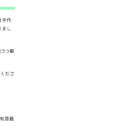
は手作
りまし
を5つ厳
覧くださ
も有意義