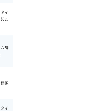
ルタイ
字起こ
タム辞
能
語翻訳
ルタイ