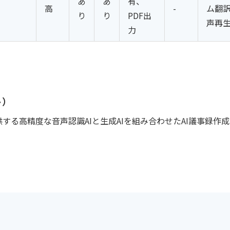
あ
あ
有、
高
-
ム翻
り
り
PDF出
声再
力
ト）
供する高精度な音声認識AIと生成AIを組み合わせたAI議事録作