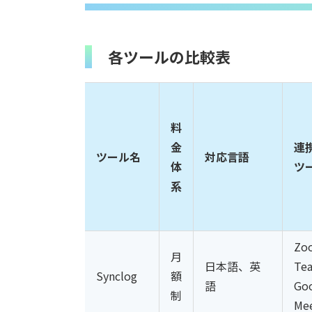
各ツールの比較表
料
金
連
ツール名
対応言語
体
ツ
系
Zo
月
日本語、英
Te
Synclog
額
語
Go
制
Me