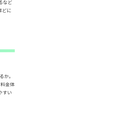
るなど
ほどに
れるか。
 料金体
やすい