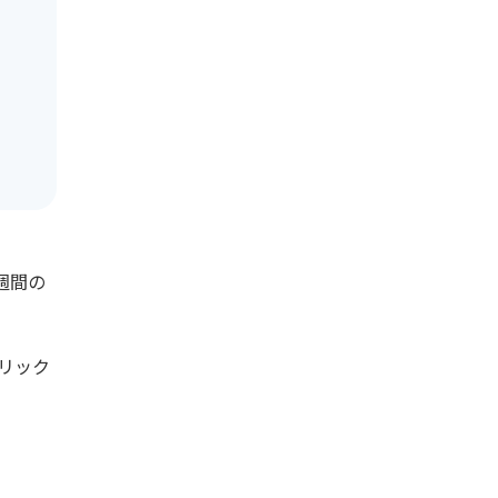
週間の
リック