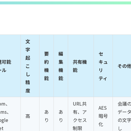
文
字
要
編
セ
起
携可能
約
集
共有機
キュ
こ
その
ール
機
機
能
リ
し
能
能
ティ
精
度
om、
URL共
会議
AES
ams、
あ
あ
有、ア
デー
高
暗号
ogle
り
り
クセス
の文
化
et
制限
し