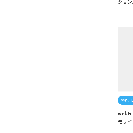
ション
web
モサイ