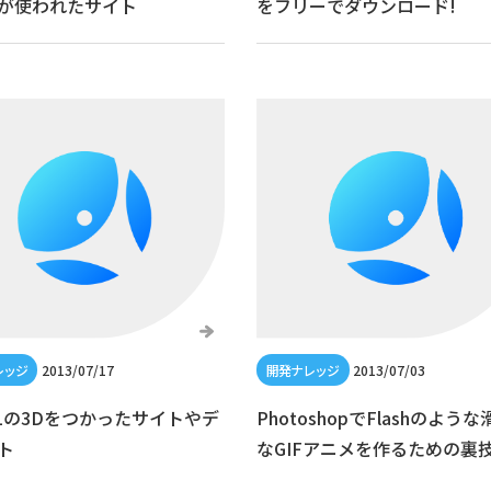
が使われたサイト
をフリーでダウンロード!
2013/07/17
2013/07/03
GLの3Dをつかったサイトやデ
PhotoshopでFlashのよう
ト
なGIFアニメを作るための裏