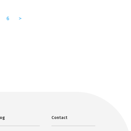
6
>
log
Contact