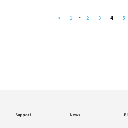
…
4
<
1
2
3
5
Support
News
B