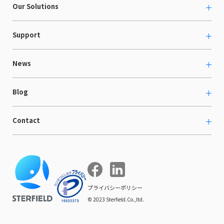
About us
Our Solutions
カルチャー
越境ECコンサルティング
Support
採用情報
Shopee支援
お役立ち資料
News
LaunchCart
セミナー情報
海外展示会出展支援
プレスリリース
Blog
海外向けホームページ制作
イベント
BtoB LCクラウド
ECブログ
Contact
ニュース
Webサイト構築・運用
開発ブログ
お知らせ
マーケティング支援
お問い合わせ
導入インタビュー
COMPE NAVI
イベントレポート
プライバシーポリシー
© 2023 Sterfield.Co.,ltd.