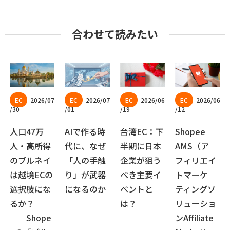
合わせて読みたい
2026/07
2026/07
2026/06
2026/06
/30
/01
/19
/12
人口47万
AIで作る時
台湾EC：下
Shopee
人・高所得
代に、なぜ
半期に日本
AMS（ア
のブルネイ
「人の手触
企業が狙う
フィリエイ
は越境ECの
り」が武器
べき主要イ
トマーケ
選択肢にな
になるのか
ベントと
ティングソ
るか？
は？
リューショ
──Shope
ンAffiliate