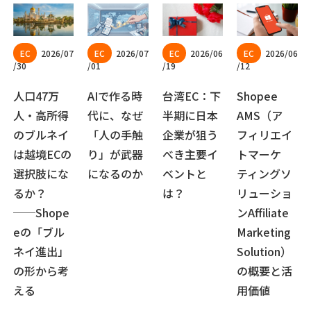
2026/07
2026/07
2026/06
2026/06
/30
/01
/19
/12
人口47万
AIで作る時
台湾EC：下
Shopee
人・高所得
代に、なぜ
半期に日本
AMS（ア
のブルネイ
「人の手触
企業が狙う
フィリエイ
は越境ECの
り」が武器
べき主要イ
トマーケ
選択肢にな
になるのか
ベントと
ティングソ
るか？
は？
リューショ
──Shope
ンAffiliate
eの「ブル
Marketing
ネイ進出」
Solution）
の形から考
の概要と活
える
用価値