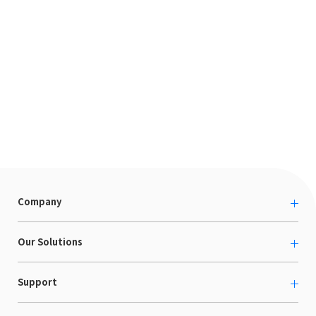
Company
About us
Our Solutions
カルチャー
越境ECコンサルティング
Support
採用情報
Shopee支援