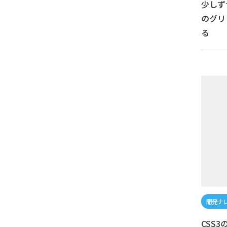
少しず
のグリ
る
CSS3