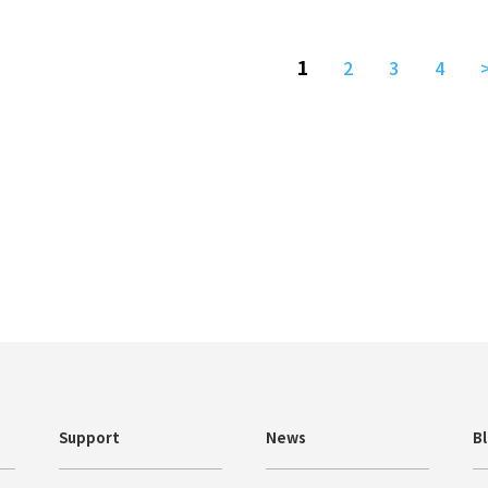
1
2
3
4
Support
News
B