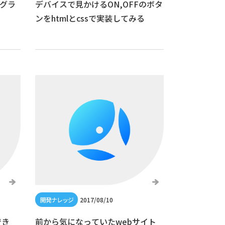
棒グラ
デバイスで見かけるON,OFFのボタ
ンをhtmlとcssで実装してみる
2017/08/10
でき
前から気になっていたwebサイト