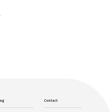
>
log
Contact