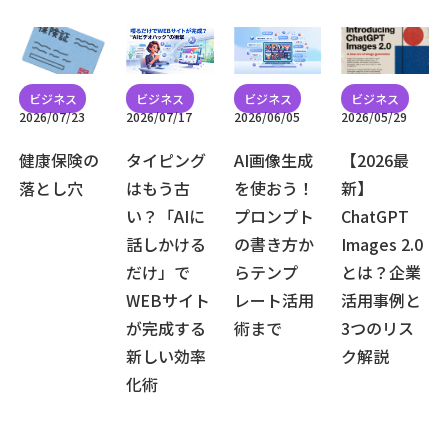
2026/07/23
2026/07/17
2026/06/05
2026/05/29
健康保険の
タイピング
AI画像生成
【2026最
落とし穴
はもう古
を使おう！
新】
い？「AIに
プロンプト
ChatGPT
話しかける
の書き方か
Images 2.0
だけ」で
らテンプ
とは？企業
WEBサイト
レート活用
活用事例と
が完成する
術まで
3つのリス
新しい効率
ク解説
化術