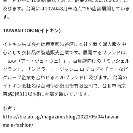
業。世界中に1000店舗以上あり、商品の種類は7000以上に
及びます。台湾には2024年8月末時点で65店舗展開していま
す。
TAIWAN ITOKIN(イトキン)
イトキン株式会社は東京都渋谷区に本社を置く婦人服を中
心とした衣料品の製造販売企業です。展開するブランドは、
「a.v.v（アー・ヴェ・ヴェ）」、百貨店向けの「ミッシェル
クラン」、「シビラ」、「ジャンニ ロ デュディチェ」など
グループ企業も合わせると20ブランドに及びます。 台湾の
イトキン会社名は台灣伊都錦股份有限公司で、台北市南京
東路3段311號4樓に本部を置いています。
参考：
https://bizlab.sg/magazine/blog/2022/05/04/taiwan-
main-fashion/