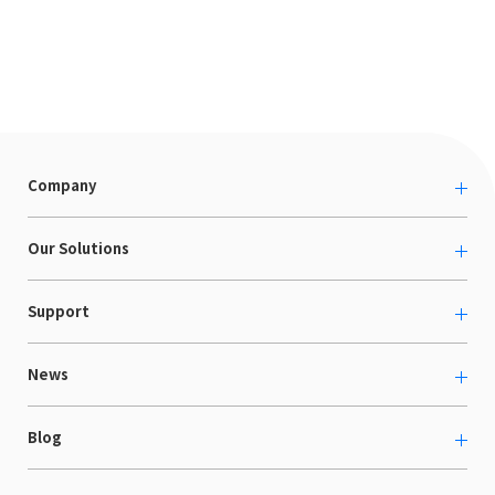
Company
About us
Our Solutions
カルチャー
越境ECコンサルティング
Support
採用情報
Shopee支援
お役立ち資料
News
LaunchCart
セミナー情報
海外展示会出展支援
プレスリリース
Blog
海外向けホームページ制作
イベント
BtoB LCクラウド