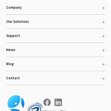
Company
About us
Our Solutions
カルチャー
越境ECコンサルティング
Support
採用情報
Shopee支援
お役立ち資料
News
LaunchCart
セミナー情報
海外展示会出展支援
プレスリリース
Blog
海外向けホームページ制作
イベント
BtoB LCクラウド
ECブログ
Contact
ニュース
Webサイト構築・運用
開発ブログ
お知らせ
マーケティング支援
お問い合わせ
導入インタビュー
COMPE NAVI
イベントレポート