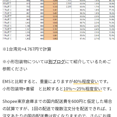
※1台湾元=4.767円で計算
※小形包装物については
別ブログ
にて紹介しているためご
参照ください
EMSと比較すると、重量によりますが
40％程度安い
です。
小形包装物+書留 と比較すると
10％～25％程度安い
です。
Shopee東京倉庫までの国内配送費を600円と仮定した場合
の試算ですが、1回の配送で複数注文分を配送できれば、1
注文あたりの国内配送費は安くなりますので、さらにお得