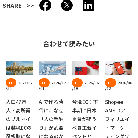
SHARE
合わせて読みたい
2026/07
2026/07
2026/06
2026/06
/30
/01
/19
/12
人口47万
AIで作る時
台湾EC：下
Shopee
人・高所得
代に、なぜ
半期に日本
AMS（ア
のブルネイ
「人の手触
企業が狙う
フィリエイ
は越境ECの
り」が武器
べき主要イ
トマーケ
選択肢にな
になるのか
ベントと
ティングソ