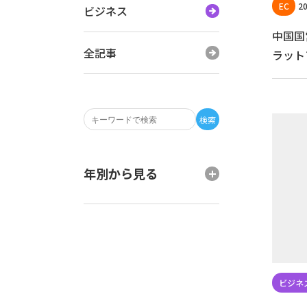
20
ビジネス
中国国
全記事
ラット
検索
年別から見る