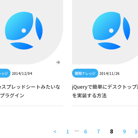
2014/12/04
2014/11/26
gleスプレッドシートみたいな
jQueryで簡単にデスクトッ
ryプラグイン
を実装する方法
…
8
<
1
6
7
9
1