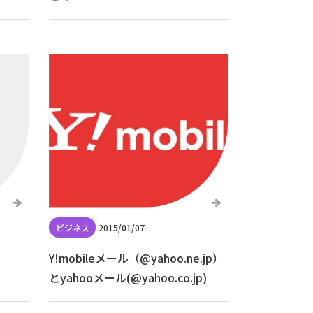
2015/01/07
Y!mobileメール（@yahoo.ne.jp）
とyahooメール(@yahoo.co.jp)