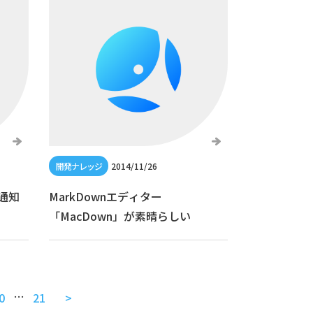
2014/11/26
プ通知
MarkDownエディター
「MacDown」が素晴らしい
…
0
21
>