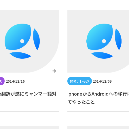
2014/12/16
2014/12/09
gle翻訳が遂にミャンマー語対
iphoneからAndroidへの移
てやったこと