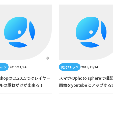
2015/11/24
2015/11/24
oshopのCC2015ではレイヤー
スマホのphoto sphereで撮
ルの重ねがけが出来る！
画像をyoutubeにアップする