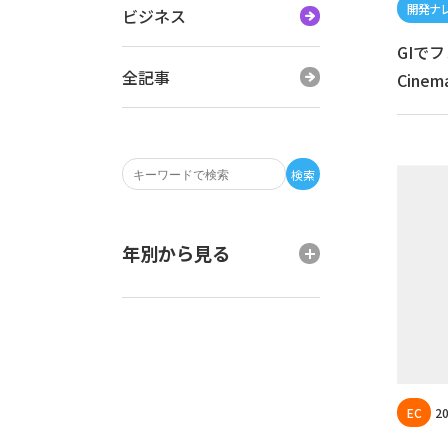
ビジネス
GIで
全記事
Cine
検索
年別から見る
20